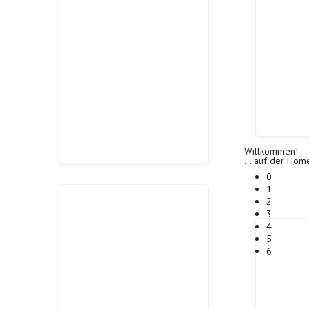
Willkommen!
... auf der Ho
0
1
2
3
4
5
6