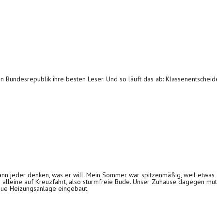
en Bundesrepublik ihre besten Leser. Und so läuft das ab: Klassenentschei
n jeder denken, was er will. Mein Sommer war spitzenmäßig, weil etwas Tol
 alleine auf Kreuzfahrt, also sturmfreie Bude. Unser Zuhause dagegen muti
eue Heizungsanlage eingebaut.