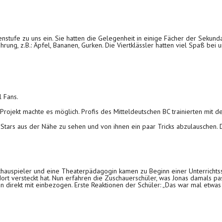
nstufe zu uns ein. Sie hatten die Gelegenheit in einige Fächer der Sekund
ung, z.B.: Äpfel, Bananen, Gurken. Die Viertklässler hatten viel Spaß bei
l Fans.
rojekt machte es möglich. Profis des Mitteldeutschen BC trainierten mit d
e Stars aus der Nähe zu sehen und von ihnen ein paar Tricks abzulauschen
Schauspieler und eine Theaterpädagogin kamen zu Beginn einer Unterrichts
 dort versteckt hat. Nun erfahren die Zuschauerschüler, was Jonas damals 
direkt mit einbezogen. Erste Reaktionen der Schüler: „Das war mal etwas 