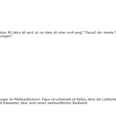
ule 40 Jahre alt wird, ist sie dann alt oder noch jung?“ Darauf der zweite S
kriegen!“
euger im Weihnachtsstress. Papa verschwindet im Keller, denn die Lichter
t alt bekanntes, aber auch neues weihnachtliches Backwerk.