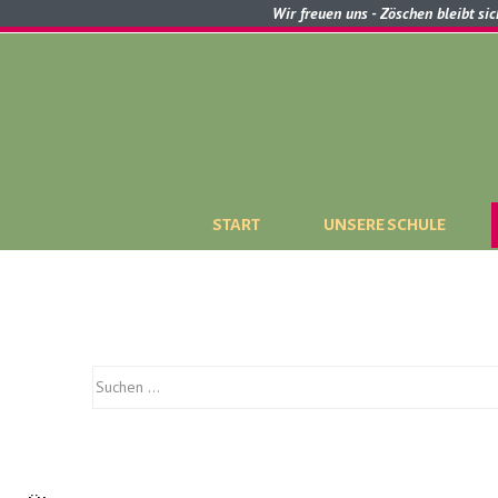
Wir freuen uns - Zöschen bleibt si
START
UNSERE SCHULE