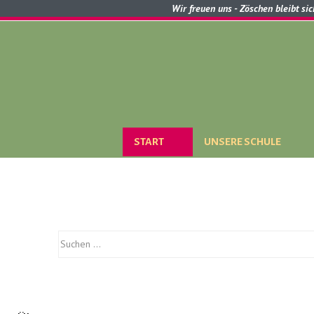
Wir freuen uns - Zöschen bleibt si
START
UNSERE SCHULE