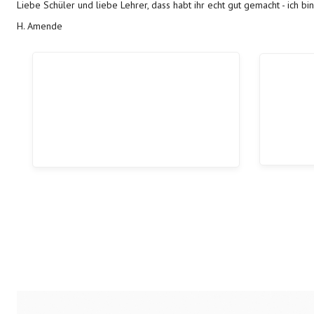
Liebe Schüler und liebe Lehrer, dass habt ihr echt gut gemacht - ich bin
H. Amende
Vorheriger Beitrag: Deutschlandticket für alle Fahrschüler
Zurück