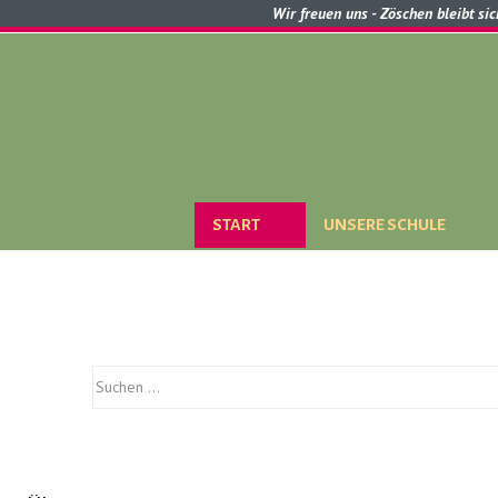
Wir freuen uns - Zöschen bleibt si
START
UNSERE SCHULE