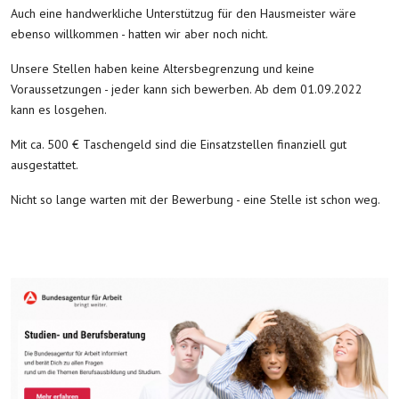
Auch eine handwerkliche Unterstützug für den Hausmeister wäre
ebenso willkommen - hatten wir aber noch nicht.
Unsere Stellen haben keine Altersbegrenzung und keine
Voraussetzungen - jeder kann sich bewerben. Ab dem 01.09.2022
kann es losgehen.
Mit ca. 500 € Taschengeld sind die Einsatzstellen finanziell gut
ausgestattet.
Nicht so lange warten mit der Bewerbung - eine Stelle ist schon weg.
Vorheriger Beitrag: So geht es los-Schulstart in Jahr 2022/2023
Nächster Bei
Zurück
Weiter