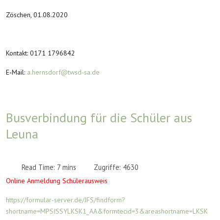
Zöschen, 01.08.2020
Kontakt: 0171 1796842
E-Mail:
a.hernsdorf@twsd-sa.de
Busverbindung für die Schüler aus
Leuna
Read Time: 7 mins
Zugriffe: 4630
Online Anmeldung Schülerausweis
https
://formular-server.de/JFS/findform?
shortname=MPSISSYLKSK1_AA&formtecid=3&areashortname=LKSK