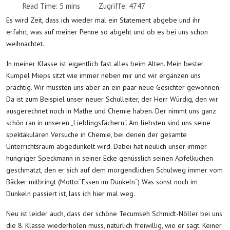
Read Time: 5 mins
Zugriffe: 4747
Es wird Zeit, dass ich wieder mal ein Statement abgebe und ihr
erfahrt, was auf meiner Penne so abgeht und ob es bei uns schon
weihnachtet.
In meiner Klasse ist eigentlich fast alles beim Alten. Mein bester
Kumpel Mieps sitzt wie immer neben mir und wir ergänzen uns
prächtig. Wir mussten uns aber an ein paar neue Gesichter gewöhnen.
Da ist zum Beispiel unser neuer Schulleiter, der Herr Würdig, den wir
ausgerechnet noch in Mathe und Chemie haben. Der nimmt uns ganz
schön ran in unseren „Lieblingsfächern“. Am liebsten sind uns seine
spektakulären Versuche in Chemie, bei denen der gesamte
Unterrichtsraum abgedunkelt wird. Dabei hat neulich unser immer
hungriger Speckmann in seiner Ecke genüsslich seinen Apfelkuchen
geschmatzt, den er sich auf dem morgendlichen Schulweg immer vom
Bäcker mitbringt (Motto:“Essen im Dunkeln“) Was sonst noch im
Dunkeln passiert ist, lass ich hier mal weg.
Neu ist leider auch, dass der schöne Tecumseh Schmidt-Nöller bei uns
die 8. Klasse wiederholen muss, natürlich freiwillig, wie er sagt. Keiner