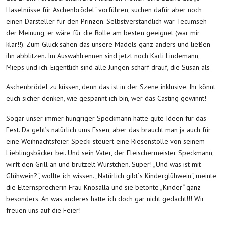
Haselnüsse für Aschenbrödel“ vorführen, suchen dafür aber noch
einen Darsteller für den Prinzen. Selbstverständlich war Tecumseh
der Meinung, er wäre für die Rolle am besten geeignet (war mir
klar!!). Zum Glück sahen das unsere Mädels ganz anders und ließen
ihn abblitzen. Im Auswahlrennen sind jetzt noch Karli Lindemann,
Mieps und ich. Eigentlich sind alle Jungen scharf drauf, die Susan als
Aschenbrödel zu küssen, denn das ist in der Szene inklusive. Ihr könnt
euch sicher denken, wie gespannt ich bin, wer das Casting gewinnt!
Sogar unser immer hungriger Speckmann hatte gute Ideen für das
Fest. Da geht’s natürlich ums Essen, aber das braucht man ja auch für
eine Weihnachtsfeier. Specki steuert eine Riesenstolle von seinem
Lieblingsbäcker bei. Und sein Vater, der Fleischermeister Speckmann,
wirft den Grill an und brutzelt Würstchen. Super! „Und was ist mit
Glühwein?“, wollte ich wissen. „Natürlich gibt`s Kinderglühwein“, meinte
die Elternsprecherin Frau Knosalla und sie betonte „Kinder“ ganz
besonders. An was anderes hatte ich doch gar nicht gedacht!!! Wir
freuen uns auf die Feier!