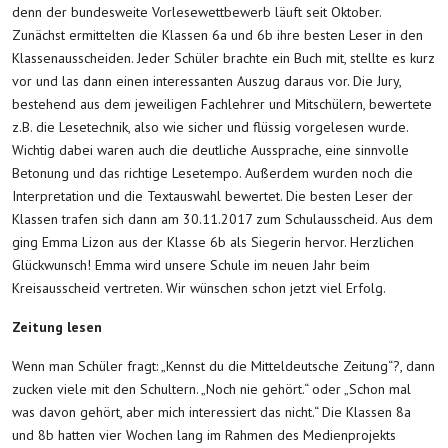
denn der bundesweite Vorlesewettbewerb läuft seit Oktober.
Zunächst ermittelten die Klassen 6a und 6b ihre besten Leser in den
Klassenausscheiden. Jeder Schüler brachte ein Buch mit, stellte es kurz
vor und las dann einen interessanten Auszug daraus vor. Die Jury,
bestehend aus dem jeweiligen Fachlehrer und Mitschülern, bewertete
z.B. die Lesetechnik, also wie sicher und flüssig vorgelesen wurde.
Wichtig dabei waren auch die deutliche Aussprache, eine sinnvolle
Betonung und das richtige Lesetempo. Außerdem wurden noch die
Interpretation und die Textauswahl bewertet. Die besten Leser der
Klassen trafen sich dann am 30.11.2017 zum Schulausscheid. Aus dem
ging Emma Lizon aus der Klasse 6b als Siegerin hervor. Herzlichen
Glückwunsch! Emma wird unsere Schule im neuen Jahr beim
Kreisausscheid vertreten. Wir wünschen schon jetzt viel Erfolg.
Zeitung lesen
Wenn man Schüler fragt: „Kennst du die Mitteldeutsche Zeitung“?, dann
zucken viele mit den Schultern. „Noch nie gehört.“ oder „Schon mal
was davon gehört, aber mich interessiert das nicht.“ Die Klassen 8a
und 8b hatten vier Wochen lang im Rahmen des Medienprojekts