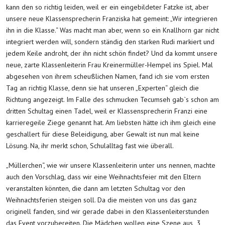
kann den so richtig leiden, weil er ein eingebildeter Fatzke ist, aber
unsere neue Klassensprecherin Franziska hat gemeint: „Wir integrieren
ihn in die Klasse.“ Was macht man aber, wenn so ein Knallhorn gar nicht
integriert werden will, sondern ständig den starken Rudi markiert und
jedem Keile androht, der ihn nicht schön findet? Und da kommt unsere
neue, zarte Klassenleiterin Frau Kreinermüller-Hempel ins Spiel. Mal
abgesehen von ihrem scheußlichen Namen, fand ich sie vom ersten
Tag an richtig Klasse, denn sie hat unseren „Experten“ gleich die
Richtung angezeigt. Im Falle des schmucken Tecumseh gab`s schon am
dritten Schultag einen Tadel, weil er Klassensprecherin Franzi eine
karrieregeile Ziege genannt hat. Am liebsten hätte ich ihm gleich eine
geschallert für diese Beleidigung, aber Gewalt ist nun mal keine
Lösung. Na, ihr merkt schon, Schulalltag fast wie überall.
„Müllerchen“, wie wir unsere Klassenleiterin unter uns nennen, machte
auch den Vorschlag, dass wir eine Weihnachtsfeier mit den Eltern
veranstalten könnten, die dann am letzten Schultag vor den
Weihnachtsferien steigen soll. Da die meisten von uns das ganz
originell fanden, sind wir gerade dabei in den Klassenleiterstunden
das Event vorzubereiten. Die Mädchen wollen eine Szene aus „3