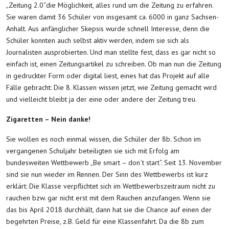
„Zeitung 2.0“die Möglichkeit, alles rund um die Zeitung zu erfahren.
Sie waren damit 36 Schüler von insgesamt ca. 6000 in ganz Sachsen-
Anhalt. Aus anfänglicher Skepsis wurde schnell Interesse, denn die
Schüler konnten auch selbst aktiv werden, indem sie sich als
Journalisten ausprobierten. Und man stellte fest, dass es gar nicht so
einfach ist, einen Zeitungsartikel zu schreiben. Ob man nun die Zeitung
in gedruckter Form oder digital liest, eines hat das Projekt auf alle
Fälle gebracht: Die 8. Klassen wissen jetzt, wie Zeitung gemacht wird
und vielleicht bleibt ja der eine oder andere der Zeitung treu.
Zigaretten – Nein danke!
Sie wollen es noch einmal wissen, die Schüler der 8b. Schon im
vergangenen Schuljahr beteiligten sie sich mit Erfolg am
bundesweiten Wettbewerb „Be smart – don`t start“. Seit 13. November
sind sie nun wieder im Rennen. Der Sinn des Wettbewerbs ist kurz
erklärt: Die Klasse verpflichtet sich im Wettbewerbszeitraum nicht zu
rauchen bzw. gar nicht erst mit dem Rauchen anzufangen. Wenn sie
das bis April 2018 durchhält, dann hat sie die Chance auf einen der
begehrten Preise, z.B. Geld für eine Klassenfahrt. Da die 8b zum