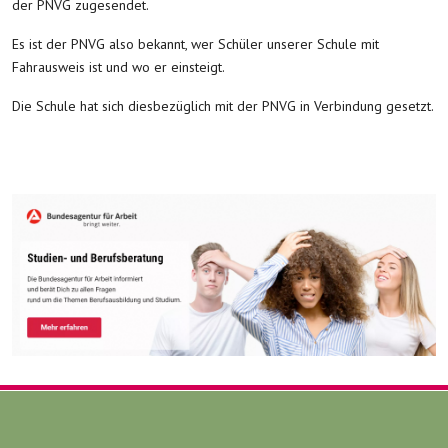
der PNVG zugesendet.
Es ist der PNVG also bekannt, wer Schüler unserer Schule mit
Fahrausweis ist und wo er einsteigt.
Die Schule hat sich diesbezüglich mit der PNVG in Verbindung gesetzt.
Vorheriger Beitrag: Kuchenessen 2023 - Wir waren dabei!
Nächster Beit
Zurück
Weiter